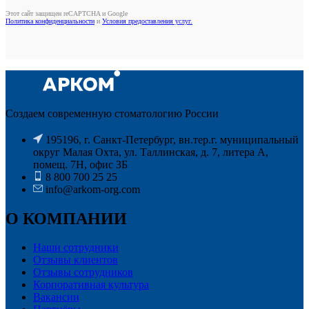
Этот сайт защищен reCAPTCHA и Google
Политика конфиденциальности
и
Условия предоставления услуг.
Создаем современную стоматологию России
195196, г. Санкт-Петербург, вн.тер.г. муниципальный
округ Малая Охта, ул. Таллинская, д. 7, литера А,
помещ. 7Н, офис ЗБ
8 800 700 25 25
info@arkom-org.com
О КОМПАНИИ
Наши сотрудники
Отзывы клиентов
Отзывы сотрудников
Корпоративная культура
Вакансии