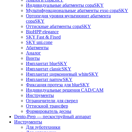
Индивидуальные абатменты copaSKY
Мультифункциональные абатменты exso copaSKY
Ортопедия уровня мультиюнит абатмента
copaSKY
Оттискные абатменты copaSKY
BioHPP elegance
SKY Fast & Fixed
SKY uni.cone
Абатменты
Аналог
Винты
Имплантат blueSKY
Имплантат classicSKY
Имплантат циркониевый whiteSKY
Имплантат narrowSKY
Фиксация протеза для blueSKY
Индивидуальные решения CAD/CAM
Инструменты
Ограничители для сверел
Оттискной трансфер
Формирователь десны
Dento-Prep — пескоструйный аппарат
Инструменты
Для зуботехники