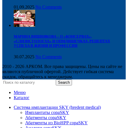
01.09.2025
No Comments
МАРИНА ВИШНЯКОВА – О «КОНСЕРВАХ»,
«СЛИЗИСТОЛОГАХ» И ОПМДИШЕЧКАХ, РЕЦЕПТАХ
УСПЕХА В ЖИЗНИ И ПРОФЕССИИ
30.07.2025
No Comments
2010 - 2026 АРКОМ. Все права защищены. Цены на сайте не
являются публичной офертой. Действует гибкая система
скидок, обращайтесь к менеджерам.
Search
Меню
Каталог
Система имплантации SKY (bredent medical)
Имплантаты copaSKY
Абатменты copaSKY
Абатменты из BioHPP copaSKY
Аналоги copaSKY