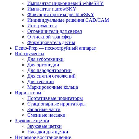
Имплантат циркониевый whiteSKY
Имплантат narrowSKY
Фиксация протеза для blueSKY
Индивидуальные решения CAD/CAM
Инструменты
Ограничители для сверел
Оттискной трансфер
Формирователь десны
Dento-Prep — пескоструйный аппарат
Инструменты
Для зуботехники
Для ортопедии
Для пародонтологии
Для снятия отложений
Для терапии
Маркировочные кольца
Ирригаторы
Портативные ирригаторы
Стационарные ирригаторы
Запасные части
Сменные насадки
Звуковые щетки
Звуковые щетки
Насадки для щетки
Непрямое восстановление