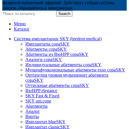
являются публичной офертой. Действует гибкая система
скидок, обращайтесь к менеджерам.
Search
Меню
Каталог
Система имплантации SKY (bredent medical)
Имплантаты copaSKY
Абатменты copaSKY
Абатменты из BioHPP copaSKY
Аналоги copaSKY
Индивидуальные абатменты copaSKY
Мультифункциональные абатменты exso copaSKY
Ортопедия уровня мультиюнит абатмента
copaSKY
Оттискные абатменты copaSKY
BioHPP elegance
SKY Fast & Fixed
SKY uni.cone
Абатменты
Аналог
Винты
Имплантат blueSKY
Имплантат classicSKY