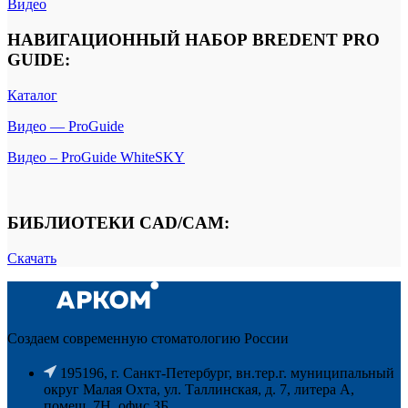
Видео
НАВИГАЦИОННЫЙ НАБОР BREDENT PRO
GUIDE:
Каталог
Видео — ProGuide
Видео – ProGuide WhiteSKY
БИБЛИОТЕКИ CAD/CAM:
Скачать
Создаем современную стоматологию России
195196, г. Санкт-Петербург, вн.тер.г. муниципальный
округ Малая Охта, ул. Таллинская, д. 7, литера А,
помещ. 7Н, офис ЗБ