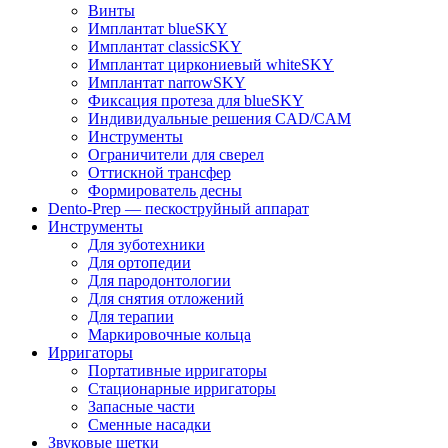
Винты
Имплантат blueSKY
Имплантат classicSKY
Имплантат циркониевый whiteSKY
Имплантат narrowSKY
Фиксация протеза для blueSKY
Индивидуальные решения CAD/CAM
Инструменты
Ограничители для сверел
Оттискной трансфер
Формирователь десны
Dento-Prep — пескоструйный аппарат
Инструменты
Для зуботехники
Для ортопедии
Для пародонтологии
Для снятия отложений
Для терапии
Маркировочные кольца
Ирригаторы
Портативные ирригаторы
Стационарные ирригаторы
Запасные части
Сменные насадки
Звуковые щетки