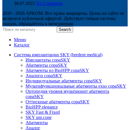
30.07.2025
No Comments
2010 - 2026 АРКОМ. Все права защищены. Цены на сайте не
являются публичной офертой. Действует гибкая система
скидок, обращайтесь к менеджерам.
Search
Меню
Каталог
Система имплантации SKY (bredent medical)
Имплантаты copaSKY
Абатменты copaSKY
Абатменты из BioHPP copaSKY
Аналоги copaSKY
Индивидуальные абатменты copaSKY
Мультифункциональные абатменты exso copaSKY
Ортопедия уровня мультиюнит абатмента
copaSKY
Оттискные абатменты copaSKY
BioHPP elegance
SKY Fast & Fixed
SKY uni.cone
Абатменты
Аналог