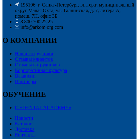
195196, г. Санкт-Петербург, вн.тер.г. муниципальный
округ Малая Охта, ул. Таллинская, д. 7, литера А,
помещ. 7Н, офис ЗБ
8 800 700 25 25
info@arkom-org.com
О КОМПАНИИ
Наши сотрудники
Отзывы клиентов
Отзывы сотрудников
Корпоративная культура
Вакансии
Партнёры
ОБУЧЕНИЕ
О «DENTAL ACADEMY»
Новости
Каталог
Доставка
Контакты