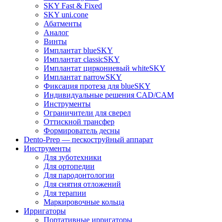
SKY Fast & Fixed
SKY uni.cone
Абатменты
Аналог
Винты
Имплантат blueSKY
Имплантат classicSKY
Имплантат циркониевый whiteSKY
Имплантат narrowSKY
Фиксация протеза для blueSKY
Индивидуальные решения CAD/CAM
Инструменты
Ограничители для сверел
Оттискной трансфер
Формирователь десны
Dento-Prep — пескоструйный аппарат
Инструменты
Для зуботехники
Для ортопедии
Для пародонтологии
Для снятия отложений
Для терапии
Маркировочные кольца
Ирригаторы
Портативные ирригаторы