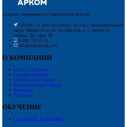
Создаем современную стоматологию России
195196, г. Санкт-Петербург, вн.тер.г. муниципальный
округ Малая Охта, ул. Таллинская, д. 7, литера А,
помещ. 7Н, офис ЗБ
8 800 700 25 25
info@arkom-org.com
О КОМПАНИИ
Наши сотрудники
Отзывы клиентов
Отзывы сотрудников
Корпоративная культура
Вакансии
Партнёры
ОБУЧЕНИЕ
О «DENTAL ACADEMY»