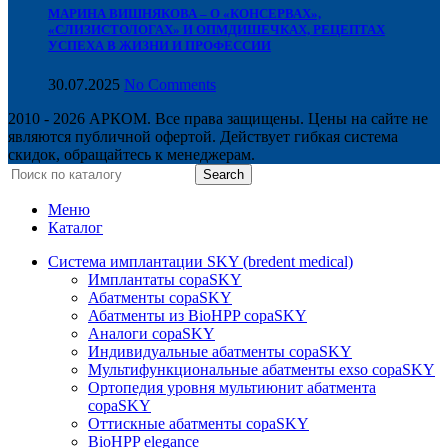
МАРИНА ВИШНЯКОВА – О «КОНСЕРВАХ»,
«СЛИЗИСТОЛОГАХ» И ОПМДИШЕЧКАХ, РЕЦЕПТАХ
УСПЕХА В ЖИЗНИ И ПРОФЕССИИ
30.07.2025
No Comments
2010 - 2026 АРКОМ. Все права защищены. Цены на сайте не
являются публичной офертой. Действует гибкая система
скидок, обращайтесь к менеджерам.
Search
Меню
Каталог
Система имплантации SKY (bredent medical)
Имплантаты copaSKY
Абатменты copaSKY
Абатменты из BioHPP copaSKY
Аналоги copaSKY
Индивидуальные абатменты copaSKY
Мультифункциональные абатменты exso copaSKY
Ортопедия уровня мультиюнит абатмента
copaSKY
Оттискные абатменты copaSKY
BioHPP elegance