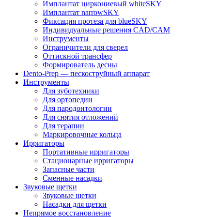
Имплантат циркониевый whiteSKY
Имплантат narrowSKY
Фиксация протеза для blueSKY
Индивидуальные решения CAD/CAM
Инструменты
Ограничители для сверел
Оттискной трансфер
Формирователь десны
Dento-Prep — пескоструйный аппарат
Инструменты
Для зуботехники
Для ортопедии
Для пародонтологии
Для снятия отложений
Для терапии
Маркировочные кольца
Ирригаторы
Портативные ирригаторы
Стационарные ирригаторы
Запасные части
Сменные насадки
Звуковые щетки
Звуковые щетки
Насадки для щетки
Непрямое восстановление