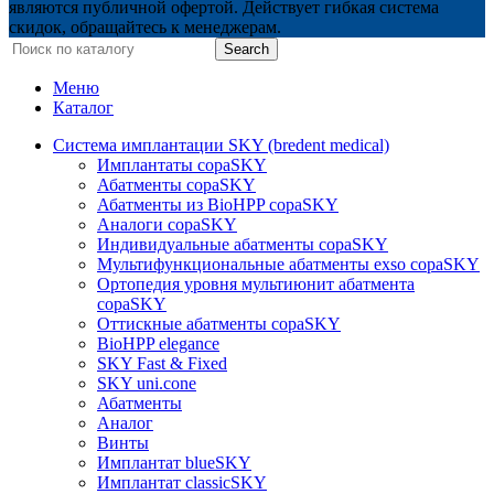
являются публичной офертой. Действует гибкая система
скидок, обращайтесь к менеджерам.
Search
Меню
Каталог
Система имплантации SKY (bredent medical)
Имплантаты copaSKY
Абатменты copaSKY
Абатменты из BioHPP copaSKY
Аналоги copaSKY
Индивидуальные абатменты copaSKY
Мультифункциональные абатменты exso copaSKY
Ортопедия уровня мультиюнит абатмента
copaSKY
Оттискные абатменты copaSKY
BioHPP elegance
SKY Fast & Fixed
SKY uni.cone
Абатменты
Аналог
Винты
Имплантат blueSKY
Имплантат classicSKY