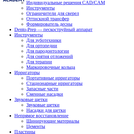
Индивидуальные решения CAD/CAM
Инструменты
Ограничители для сверел
Оттискной трансфер
Формирователь десны
Dento-Prep — пескоструйный аппарат
Инструменты
Для зуботехники
Для ортопедии
Для пародонтологии
Для снятия отложений
Для терапии
Маркировочные кольца
Ирригаторы
Портативные ирригаторы
Стационарные ирригаторы
Запасные части
Сменные насадки
Звуковые щетки
Звуковые щетки
Насадки для щетки
Непрямое восстановление
Шинирующие материалы
Цементы
Пластины