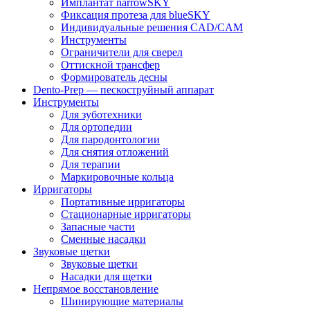
Имплантат narrowSKY
Фиксация протеза для blueSKY
Индивидуальные решения CAD/CAM
Инструменты
Ограничители для сверел
Оттискной трансфер
Формирователь десны
Dento-Prep — пескоструйный аппарат
Инструменты
Для зуботехники
Для ортопедии
Для пародонтологии
Для снятия отложений
Для терапии
Маркировочные кольца
Ирригаторы
Портативные ирригаторы
Стационарные ирригаторы
Запасные части
Сменные насадки
Звуковые щетки
Звуковые щетки
Насадки для щетки
Непрямое восстановление
Шинирующие материалы