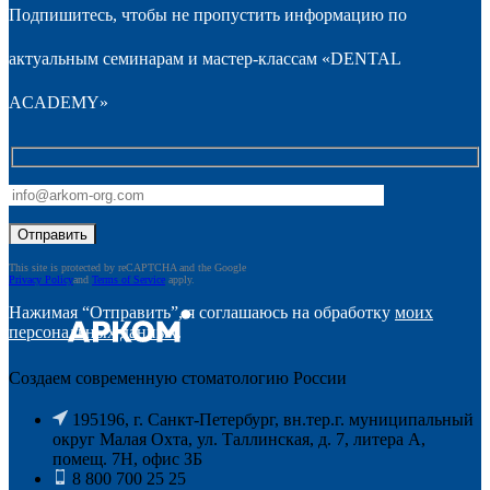
Подпишитесь, чтобы не пропустить информацию по
актуальным семинарам и мастер-классам «DENTAL
ACADEMY»
This site is protected by reCAPTCHA and the Google
Privacy Policy
and
Terms of Service
apply.
Нажимая “Отправить”, я соглашаюсь на обработку
моих
персональных данных
.
Создаем современную стоматологию России
195196, г. Санкт-Петербург, вн.тер.г. муниципальный
округ Малая Охта, ул. Таллинская, д. 7, литера А,
помещ. 7Н, офис ЗБ
8 800 700 25 25