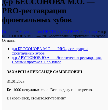
д-р БЕССОНОВА М.О. —
PRO-реставрации
фронтальных зубов
Главная
»
Мероприятия DENTAL ACADEMY
»
Отзывы
»
д-р
БЕССОНОВА М.О. — PRO-реставрации фронтальных зубов
Отзывы
д-р БЕССОНОВА М.О. — PRO-реставрации
фронтальных зубов
д-р АРУТЮНОВ Ю.А. — Эстетическая реставрация.
Полный протокол 1,2,5 класс
ЗАХАРЯН АЛЕКСАНДР САМВЕЛОВИЧ
31.01.2023
Без 1000 ненужных слов. Все по делу и интересно.
г. Георгиевск, стоматолог-терапевт