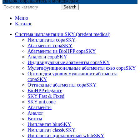
скидок, обращайтесь к менеджерам.
Search
Меню
Каталог
Система имплантации SKY (bredent medical)
Имплантаты copaSKY
Абатменты copaSKY
Абатменты из BioHPP copaSKY
Аналоги copaSKY
Индивидуальные абатменты copaSKY
Мультифункциональные абатменты exso copaSKY
Ортопедия уровня мультиюнит абатмента
copaSKY
Оттискные абатменты copaSKY
BioHPP elegance
SKY Fast & Fixed
SKY uni.cone
Абатменты
Аналог
Винты
Имплантат blueSKY
Имплантат classicSKY
Имплантат циркониевый whiteSKY