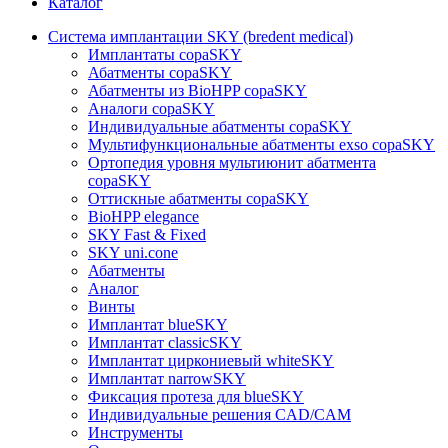
Каталог
Система имплантации SKY (bredent medical)
Имплантаты copaSKY
Абатменты copaSKY
Абатменты из BioHPP copaSKY
Аналоги copaSKY
Индивидуальные абатменты copaSKY
Мультифункциональные абатменты exso copaSKY
Ортопедия уровня мультиюнит абатмента
copaSKY
Оттискные абатменты copaSKY
BioHPP elegance
SKY Fast & Fixed
SKY uni.cone
Абатменты
Аналог
Винты
Имплантат blueSKY
Имплантат classicSKY
Имплантат циркониевый whiteSKY
Имплантат narrowSKY
Фиксация протеза для blueSKY
Индивидуальные решения CAD/CAM
Инструменты