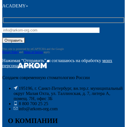
ACADEMY»
This site is protected by reCAPTCHA and the Google
Privacy Policy
and
Terms of Service
apply.
Нажимая “Отправить”, я соглашаюсь на обработку
моих
персональных данных
.
Создаем современную стоматологию России
195196, г. Санкт-Петербург, вн.тер.г. муниципальный
округ Малая Охта, ул. Таллинская, д. 7, литера А,
помещ. 7Н, офис ЗБ
8 800 700 25 25
info@arkom-org.com
О КОМПАНИИ