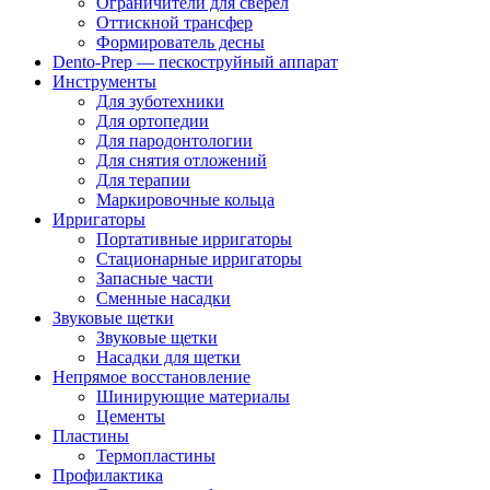
Ограничители для сверел
Оттискной трансфер
Формирователь десны
Dento-Prep — пескоструйный аппарат
Инструменты
Для зуботехники
Для ортопедии
Для пародонтологии
Для снятия отложений
Для терапии
Маркировочные кольца
Ирригаторы
Портативные ирригаторы
Стационарные ирригаторы
Запасные части
Сменные насадки
Звуковые щетки
Звуковые щетки
Насадки для щетки
Непрямое восстановление
Шинирующие материалы
Цементы
Пластины
Термопластины
Профилактика