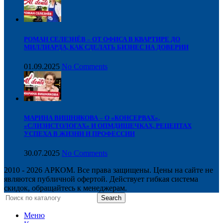
РОМАН СЕЛЕЗНЁВ – ОТ ОФИСА В КВАРТИРЕ ДО
МИЛЛИАРДА, КАК СДЕЛАТЬ БИЗНЕС НА ДОВЕРИИ
01.09.2025
No Comments
МАРИНА ВИШНЯКОВА – О «КОНСЕРВАХ»,
«СЛИЗИСТОЛОГАХ» И ОПМДИШЕЧКАХ, РЕЦЕПТАХ
УСПЕХА В ЖИЗНИ И ПРОФЕССИИ
30.07.2025
No Comments
2010 - 2026 АРКОМ. Все права защищены. Цены на сайте не
являются публичной офертой. Действует гибкая система
скидок, обращайтесь к менеджерам.
Search
Меню