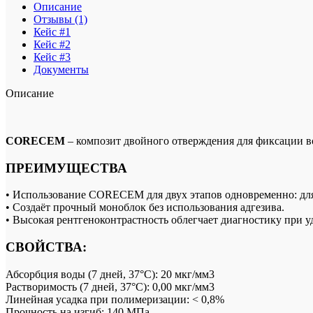
Описание
Отзывы (1)
Кейс #1
Кейс #2
Кейс #3
Документы
Описание
CORECEM
– композит двойного отверждения для фиксации в
ПРЕИМУЩЕСТВА
• Использование CORECEM для двух этапов одновременно: дл
• Создаёт прочный моноблок без использования адгезива.
• Высокая рентгеноконтрастность облегчает диагностику при 
СВОЙСТВА:
Абсорбция воды (7 дней, 37°С): 20 мкг/мм3
Растворимость (7 дней, 37°С): 0,00 мкг/мм3
Линейная усадка при полимеризации: < 0,8%
Прочность на изгиб: 140 МПа