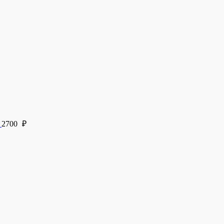
и
2700
₽