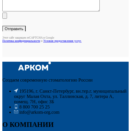
Этот сайт защищен reCAPTCHA и Google
Политика конфиденциальности
и
Условия предоставления услуг.
Создаем современную стоматологию России
195196, г. Санкт-Петербург, вн.тер.г. муниципальный
округ Малая Охта, ул. Таллинская, д. 7, литера А,
помещ. 7Н, офис ЗБ
8 800 700 25 25
info@arkom-org.com
О КОМПАНИИ