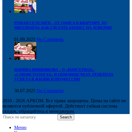
РОМАН СЕЛЕЗНЁВ – ОТ ОФИСА В КВАРТИРЕ ДО
МИЛЛИАРДА, КАК СДЕЛАТЬ БИЗНЕС НА ДОВЕРИИ
01.09.2025
No Comments
МАРИНА ВИШНЯКОВА – О «КОНСЕРВАХ»,
«СЛИЗИСТОЛОГАХ» И ОПМДИШЕЧКАХ, РЕЦЕПТАХ
УСПЕХА В ЖИЗНИ И ПРОФЕССИИ
30.07.2025
No Comments
2010 - 2026 АРКОМ. Все права защищены. Цены на сайте не
являются публичной офертой. Действует гибкая система
скидок, обращайтесь к менеджерам.
Search
Меню