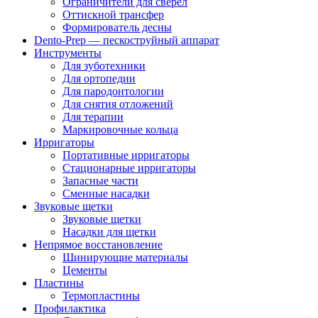
Ограничители для сверел
Оттискной трансфер
Формирователь десны
Dento-Prep — пескоструйный аппарат
Инструменты
Для зуботехники
Для ортопедии
Для пародонтологии
Для снятия отложений
Для терапии
Маркировочные кольца
Ирригаторы
Портативные ирригаторы
Стационарные ирригаторы
Запасные части
Сменные насадки
Звуковые щетки
Звуковые щетки
Насадки для щетки
Непрямое восстановление
Шинирующие материалы
Цементы
Пластины
Термопластины
Профилактика