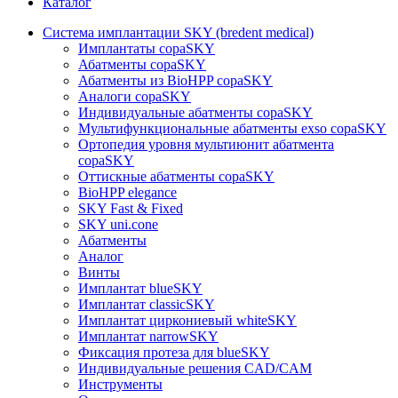
Каталог
Система имплантации SKY (bredent medical)
Имплантаты copaSKY
Абатменты copaSKY
Абатменты из BioHPP copaSKY
Аналоги copaSKY
Индивидуальные абатменты copaSKY
Мультифункциональные абатменты exso copaSKY
Ортопедия уровня мультиюнит абатмента
copaSKY
Оттискные абатменты copaSKY
BioHPP elegance
SKY Fast & Fixed
SKY uni.cone
Абатменты
Аналог
Винты
Имплантат blueSKY
Имплантат classicSKY
Имплантат циркониевый whiteSKY
Имплантат narrowSKY
Фиксация протеза для blueSKY
Индивидуальные решения CAD/CAM
Инструменты