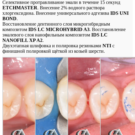
Селективное протравливание эмали в течение 15 секунд
ETCHMASTER
. Внесение 2% водного раствора
хлоргексидина. Внесение универсального адгезива
IDS UNI
BOND
.
Восстановление дентинного слоя микрогибридным
композитом
IDS LC MICROHYBRID A3
. Восстановление
эмалевого слоя нанофильным композитом
IDS LC
NANOFILL XP A2
.
Двухэтапная шлифовка и полировка резинками
NTI
с
финишной полировкой щёткой из козьей шерсти.