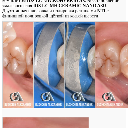
композитом
IDS LC MICROHYBRID A3
. Восстановление
эмалевого слоя
IDS LC MH CERAMIC NANO A3U
.
Двухэтапная шлифовка и полировка резинками
NTI
с
финишной полировкой щёткой из козьей шерсти.