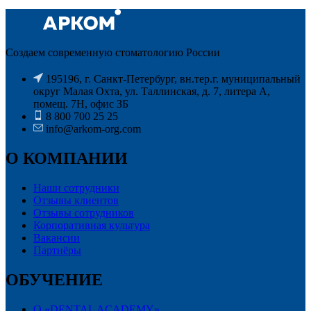
Создаем современную стоматологию России
195196, г. Санкт-Петербург, вн.тер.г. муниципальный
округ Малая Охта, ул. Таллинская, д. 7, литера А,
помещ. 7Н, офис ЗБ
8 800 700 25 25
info@arkom-org.com
О КОМПАНИИ
Наши сотрудники
Отзывы клиентов
Отзывы сотрудников
Корпоративная культура
Вакансии
Партнёры
ОБУЧЕНИЕ
О «DENTAL ACADEMY»