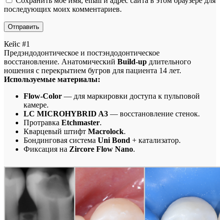
Сохранить моё имя, email и адрес сайта в этом браузере для
последующих моих комментариев.
Кейс #1
Предэндодонтическое и постэндодонтическое
восстановление. Анатомический
Build-up
длительного
ношения с перекрытием бугров для пациента 14 лет.
Используемые материалы:
Flow-Color
— для маркировки доступа к пульповой
камере.
LC MICROHYBRID A3
— восстановление стенок.
Протравка
Etchmaster
.
Кварцевый штифт
Macrolock
.
Бондинговая система
Uni Bond
+ катализатор.
Фиксация на
Zircore Flow Nano
.