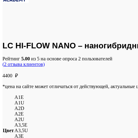
Click to enlarge
LC HI-FLOW NANO – наногибридный
Рейтинг
5.00
из 5 на основе опроса
2
пользователей
(
2
отзыва клиентов)
4400
₽
*цена на сайте может отличаться от действующей, актуальные
A1E
A1U
A2D
A2E
A2U
A3,5E
Цвет
A3,5U
A3E