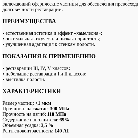
включающий сферические частицы для обеспечения превосходн
долговечности реставраций.
ПРЕИМУЩЕСТВА
• естественная эстетика и эффект «хамелеона»;
• оптимальная текучесть и низкая пористость;
• улучшенная адаптация к стенкам полости.
ПОКАЗАНИЯ К ПРИМЕНЕНИЮ
• реставрации III, IV, V классов;
• небольшие реставрации I и II классов;
• выстилка полости.
ХАРАКТЕРИСТИКИ
Размер частиц:
<1 мкм
Прочность на сжатие:
300 МПа
Прочность на изгиб:
118 МПа
Содержание наполнителя:
69%
Объемная усадка:
3,5 %
Рентгеноконтрастность:
140 AI