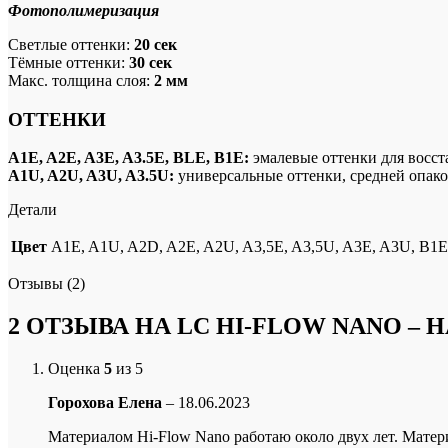
Фотополимеризация
Светлые оттенки:
20 сек
Тёмные оттенки:
30 сек
Макс. толщина слоя:
2 мм
ОТТЕНКИ
A1E, A2E, A3E, A3.5E, BLE, B1E:
эмалевые оттенки для восс
А1U, A2U, A3U, A3.5U:
универсальные оттенки, средней опако
Детали
Цвет
A1E, A1U, A2D, A2E, A2U, A3,5E, A3,5U, A3E, A3U, B1
Отзывы (2)
2 ОТЗЫВА НА
LC HI-FLOW NANO – 
Оценка
5
из 5
Горохова Елена
–
18.06.2023
Материалом Hi-Flow Nano работаю около двух лет. Матери