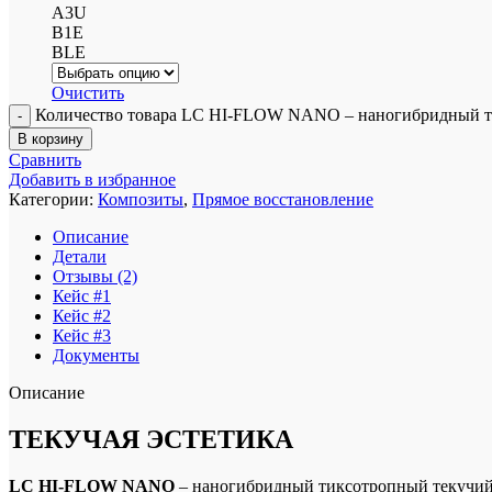
A3U
B1E
BLE
Очистить
Количество товара LC HI-FLOW NANO – наногибридный тек
В корзину
Сравнить
Добавить в избранное
Категории:
Композиты
,
Прямое восстановление
Описание
Детали
Отзывы (2)
Кейс #1
Кейс #2
Кейс #3
Документы
Описание
ТЕКУЧАЯ ЭСТЕТИКА
LC HI-FLOW NANO
– наногибридный тиксотропный текучий 