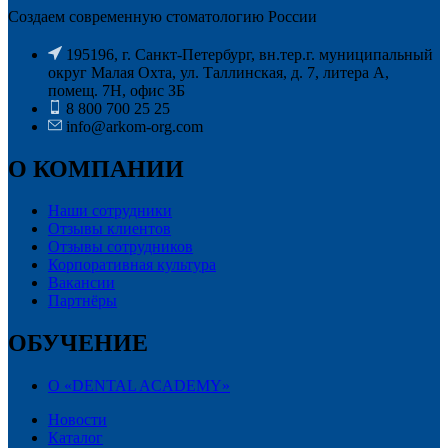
Создаем современную стоматологию России
195196, г. Санкт-Петербург, вн.тер.г. муниципальный
округ Малая Охта, ул. Таллинская, д. 7, литера А,
помещ. 7Н, офис ЗБ
8 800 700 25 25
info@arkom-org.com
О КОМПАНИИ
Наши сотрудники
Отзывы клиентов
Отзывы сотрудников
Корпоративная культура
Вакансии
Партнёры
ОБУЧЕНИЕ
О «DENTAL ACADEMY»
Новости
Каталог