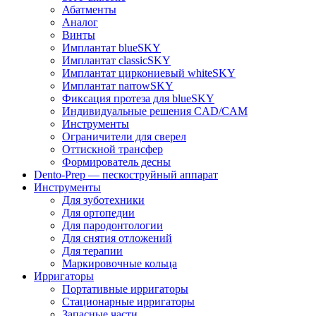
Абатменты
Аналог
Винты
Имплантат blueSKY
Имплантат classicSKY
Имплантат циркониевый whiteSKY
Имплантат narrowSKY
Фиксация протеза для blueSKY
Индивидуальные решения CAD/CAM
Инструменты
Ограничители для сверел
Оттискной трансфер
Формирователь десны
Dento-Prep — пескоструйный аппарат
Инструменты
Для зуботехники
Для ортопедии
Для пародонтологии
Для снятия отложений
Для терапии
Маркировочные кольца
Ирригаторы
Портативные ирригаторы
Стационарные ирригаторы
Запасные части