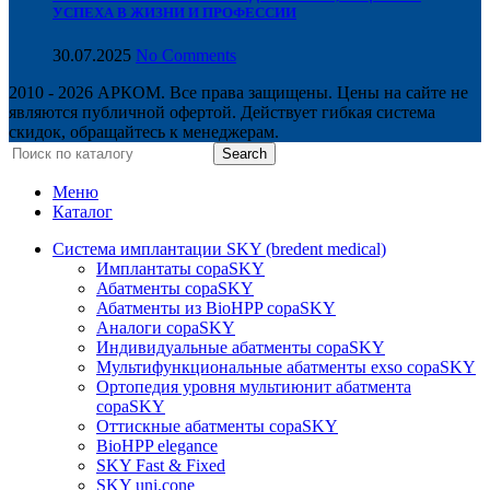
УСПЕХА В ЖИЗНИ И ПРОФЕССИИ
30.07.2025
No Comments
2010 - 2026 АРКОМ. Все права защищены. Цены на сайте не
являются публичной офертой. Действует гибкая система
скидок, обращайтесь к менеджерам.
Search
Меню
Каталог
Система имплантации SKY (bredent medical)
Имплантаты copaSKY
Абатменты copaSKY
Абатменты из BioHPP copaSKY
Аналоги copaSKY
Индивидуальные абатменты copaSKY
Мультифункциональные абатменты exso copaSKY
Ортопедия уровня мультиюнит абатмента
copaSKY
Оттискные абатменты copaSKY
BioHPP elegance
SKY Fast & Fixed
SKY uni.cone