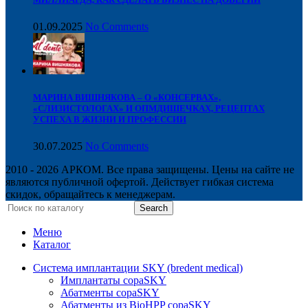
01.09.2025
No Comments
МАРИНА ВИШНЯКОВА – О «КОНСЕРВАХ»,
«СЛИЗИСТОЛОГАХ» И ОПМДИШЕЧКАХ, РЕЦЕПТАХ
УСПЕХА В ЖИЗНИ И ПРОФЕССИИ
30.07.2025
No Comments
2010 - 2026 АРКОМ. Все права защищены. Цены на сайте не
являются публичной офертой. Действует гибкая система
скидок, обращайтесь к менеджерам.
Search
Меню
Каталог
Система имплантации SKY (bredent medical)
Имплантаты copaSKY
Абатменты copaSKY
Абатменты из BioHPP copaSKY