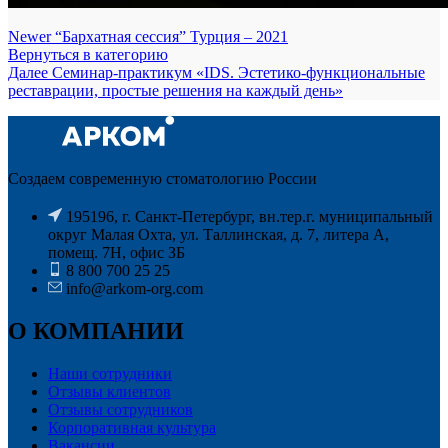
Newer
“Бархатная сессия” Турция – 2021
Вернуться в категорию
Далее
Cеминар-практикум «IDS. Эстетико-функциональные
реставрации, простые решения на каждый день»
Создаем современную стоматологию России
195196, г. Санкт-Петербург, вн.тер.г. муниципальный
округ Малая Охта, ул. Таллинская, д. 7, литера А,
помещ. 7Н, офис ЗБ
8 800 700 25 25
info@arkom-org.com
О КОМПАНИИ
Наши сотрудники
Отзывы клиентов
Отзывы сотрудников
Корпоративная культура
Вакансии