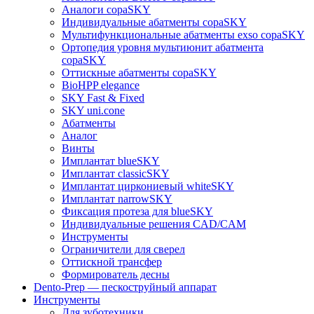
Аналоги copaSKY
Индивидуальные абатменты copaSKY
Мультифункциональные абатменты exso copaSKY
Ортопедия уровня мультиюнит абатмента
copaSKY
Оттискные абатменты copaSKY
BioHPP elegance
SKY Fast & Fixed
SKY uni.cone
Абатменты
Аналог
Винты
Имплантат blueSKY
Имплантат classicSKY
Имплантат циркониевый whiteSKY
Имплантат narrowSKY
Фиксация протеза для blueSKY
Индивидуальные решения CAD/CAM
Инструменты
Ограничители для сверел
Оттискной трансфер
Формирователь десны
Dento-Prep — пескоструйный аппарат
Инструменты
Для зуботехники