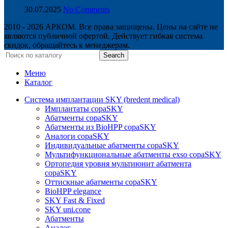
30.07.2025
No Comments
2010 - 2026 АРКОМ. Все права защищены. Цены на сайте не
являются публичной офертой. Действует гибкая система
скидок, обращайтесь к менеджерам.
Search
Меню
Каталог
Система имплантации SKY (bredent medical)
Имплантаты copaSKY
Абатменты copaSKY
Абатменты из BioHPP copaSKY
Аналоги copaSKY
Индивидуальные абатменты copaSKY
Мультифункциональные абатменты exso copaSKY
Ортопедия уровня мультиюнит абатмента
copaSKY
Оттискные абатменты copaSKY
BioHPP elegance
SKY Fast & Fixed
SKY uni.cone
Абатменты
Аналог