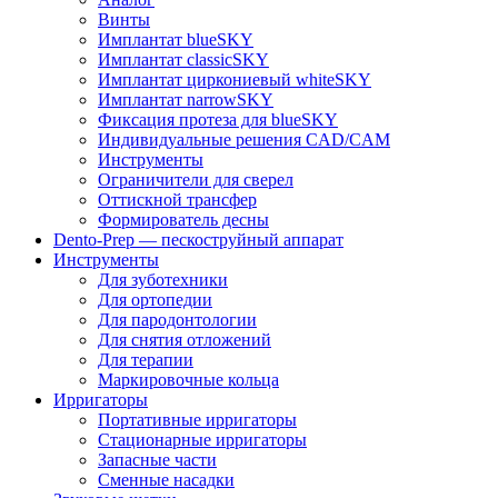
Винты
Имплантат blueSKY
Имплантат classicSKY
Имплантат циркониевый whiteSKY
Имплантат narrowSKY
Фиксация протеза для blueSKY
Индивидуальные решения CAD/CAM
Инструменты
Ограничители для сверел
Оттискной трансфер
Формирователь десны
Dento-Prep — пескоструйный аппарат
Инструменты
Для зуботехники
Для ортопедии
Для пародонтологии
Для снятия отложений
Для терапии
Маркировочные кольца
Ирригаторы
Портативные ирригаторы
Стационарные ирригаторы
Запасные части
Сменные насадки