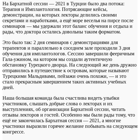
На Бархатной сессии — 2021 в Турции было два потока:
Терапия и Имплантология. Потрясающие кейсы,
демонстрации, на которых лекторы делились своими
секретами и наработками, а ещё море веселья на пирсе после
семинаров — мы удержали этот баланс обучения и отдыха и
рады, что доктора остались довольны таким форматом.
Это было так: 2 дня семинаров с демонстрациями для
терапевтов и параллельно в соседнем зале проходили 3 дня
обучения для имплантологов. Сессию завершили фееричным
Гала-ужином, на котором мы создали аутентичную
обстановку Турецкого дворца. На следующий же день дружно
отправились в путешествие к островам, которые называют
Турецкими Мальдивами, пейзажи очень похожи, — и это
стало прекрасным завершением таких активных учебных
дней.
Наша большая команда была счастлива видеть улыбки
участников, слышать добрые слова о лекторах и их
выступлениях, об организации Бархатной сессии, читать
отзывы лекторов и гостей. Особенно мы были рады тому, что
ещё не закончилась Бархатная сессия — 2021, а многие
участники выразили горячее желание побывать на следующем
конгрессе.