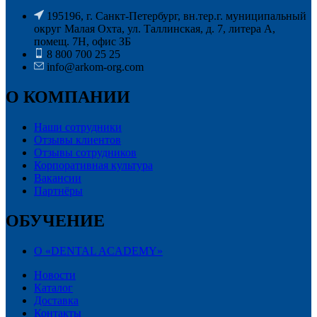
195196, г. Санкт-Петербург, вн.тер.г. муниципальный
округ Малая Охта, ул. Таллинская, д. 7, литера А,
помещ. 7Н, офис ЗБ
8 800 700 25 25
info@arkom-org.com
О КОМПАНИИ
Наши сотрудники
Отзывы клиентов
Отзывы сотрудников
Корпоративная культура
Вакансии
Партнёры
ОБУЧЕНИЕ
О «DENTAL ACADEMY»
Новости
Каталог
Доставка
Контакты