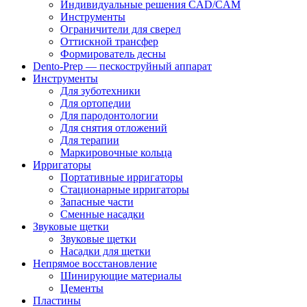
Индивидуальные решения CAD/CAM
Инструменты
Ограничители для сверел
Оттискной трансфер
Формирователь десны
Dento-Prep — пескоструйный аппарат
Инструменты
Для зуботехники
Для ортопедии
Для пародонтологии
Для снятия отложений
Для терапии
Маркировочные кольца
Ирригаторы
Портативные ирригаторы
Стационарные ирригаторы
Запасные части
Сменные насадки
Звуковые щетки
Звуковые щетки
Насадки для щетки
Непрямое восстановление
Шинирующие материалы
Цементы
Пластины