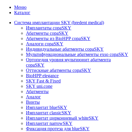
Меню
Каталог
Система имплантации SKY (bredent medical)
Имплантаты copaSKY
Абатменты copaSKY
Абатменты из BioHPP copaSKY
Аналоги copaSKY
Индивидуальные абатменты copaSKY
Мультифункциональные абатменты exso copaSKY
Ортопедия уровня мультиюнит абатмента
copaSKY
Оттискные абатменты copaSKY
BioHPP elegance
SKY Fast & Fixed
SKY uni.cone
Абатменты
Аналог
Винты
Имплантат blueSKY
Имплантат classicSKY
Имплантат циркониевый whiteSKY
Имплантат narrowSKY
Фиксация протеза для blueSKY