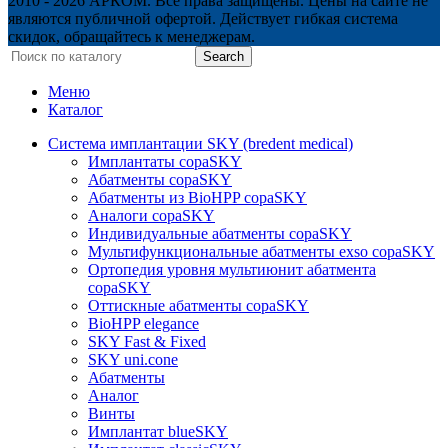
2010 - 2026 АРКОМ. Все права защищены. Цены на сайте не
являются публичной офертой. Действует гибкая система
скидок, обращайтесь к менеджерам.
Search
Меню
Каталог
Система имплантации SKY (bredent medical)
Имплантаты copaSKY
Абатменты copaSKY
Абатменты из BioHPP copaSKY
Аналоги copaSKY
Индивидуальные абатменты copaSKY
Мультифункциональные абатменты exso copaSKY
Ортопедия уровня мультиюнит абатмента
copaSKY
Оттискные абатменты copaSKY
BioHPP elegance
SKY Fast & Fixed
SKY uni.cone
Абатменты
Аналог
Винты
Имплантат blueSKY