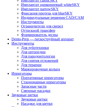
Имплантат classicSKY
Имплантат циркониевый whiteSKY
Имплантат narrowSKY
Фиксация протеза для blueSKY
Индивидуальные решения CAD/CAM
Инструменты
Ограничители для сверел
Оттискной трансфер
Формирователь десны
Dento-Prep — пескоструйный аппарат
Инструменты
Для зуботехники
Для ортопедии
Для пародонтологии
Для снятия отложений
Для терапии
Маркировочные кольца
Ирригаторы
Портативные ирригаторы
Стационарные ирригаторы
Запасные части
Сменные насадки
Звуковые щетки
Звуковые щетки
Насадки для щетки