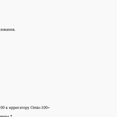
зования.
100 к ирригатору Omio-100»
ечены
*