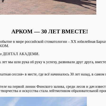
АРКОМ — 30 ЛЕТ ВМЕСТЕ!
ое событие в мире российской стоматологии – ХХ юбилейная Б
РКОМ.
ОМ и ДЕНТАЛ АКАДЕМИ.
 лет мы шли рука об руку к успеху, развивали друг друга, вмес
ая сессия» в месте, где всё начиналось 30 лет назад, в самом
еле на первой линии Финского залива, среди лесов и дач извест
а творчества и искусства стала лейтмотивом образовательной п