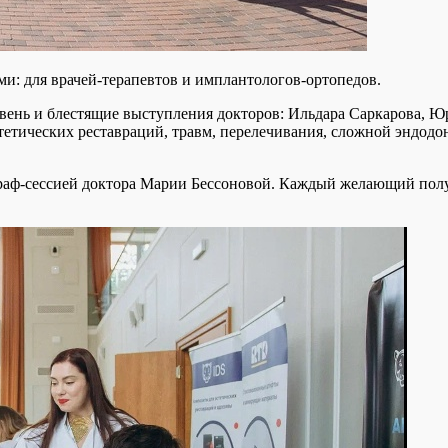
и: для врачей-терапевтов и имплантологов-ортопедов.
овень и блестящие выступления докторов: Ильдара Саркарова, Ю
тических реставраций, травм, перелечивания, сложной эндодонт
раф-сессией доктора Марии Бессоновой. Каждый желающий полу