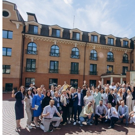
Корпоративная культура
Вакансии
Отзывы от сотрудников
Наша миссия
Отзывы
Партнеры
Условия продаж
Для юридических лиц
Для физических лиц
Прайс
Новости
ДОСТАВКА
ГАРАНТИЯ И ВОЗВРАТ
DENTAL ACADEMY
О «DENTAL ACADEMY»
КОНТАКТЫ
Санкт-Петербург
Москва
Екатеринбург
Краснодар
АРКОМ-ВОСТОК