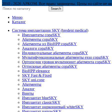
2010 - 2026 АРКОМ. Все права защищены. Цены на сайте не яв
Search
Меню
Каталог
Система имплантации SKY (bredent medical)
Имплантаты copaSKY
Абатменты copaSKY
Абатменты из BioHPP copaSKY
Аналоги copaSKY
Индивидуальные абатменты copaSKY
Мультифункциональные абатменты exso copaSKY
Ортопедия уровня мультиюнит абатмента copaSKY
Оттискные абатменты copaSKY
BioHPP elegance
SKY Fast & Fixed
SKY uni.cone
Абатменты
Аналог
Винты
Имплантат blueSKY
Имплантат classicSKY
Имплантат циркониевый whiteSKY
Имплантат narrowSKY