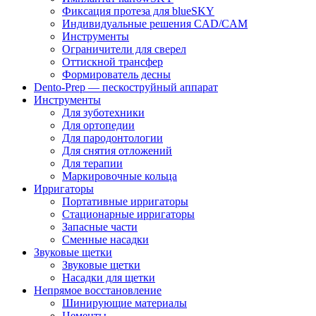
Фиксация протеза для blueSKY
Индивидуальные решения CAD/CAM
Инструменты
Ограничители для сверел
Оттискной трансфер
Формирователь десны
Dento-Prep — пескоструйный аппарат
Инструменты
Для зуботехники
Для ортопедии
Для пародонтологии
Для снятия отложений
Для терапии
Маркировочные кольца
Ирригаторы
Портативные ирригаторы
Стационарные ирригаторы
Запасные части
Сменные насадки
Звуковые щетки
Звуковые щетки
Насадки для щетки
Непрямое восстановление
Шинирующие материалы
Цементы