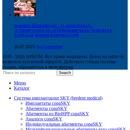
МАРИНА ВИШНЯКОВА – О «КОНСЕРВАХ»,
«СЛИЗИСТОЛОГАХ» И ОПМДИШЕЧКАХ, РЕЦЕПТАХ
УСПЕХА В ЖИЗНИ И ПРОФЕССИИ
30.07.2025
No Comments
2010 - 2026 АРКОМ. Все права защищены. Цены на сайте не
являются публичной офертой. Действует гибкая система
скидок, обращайтесь к менеджерам.
Search
Меню
Каталог
Система имплантации SKY (bredent medical)
Имплантаты copaSKY
Абатменты copaSKY
Абатменты из BioHPP copaSKY
Аналоги copaSKY
Индивидуальные абатменты copaSKY
Мультифункциональные абатменты exso copaSKY