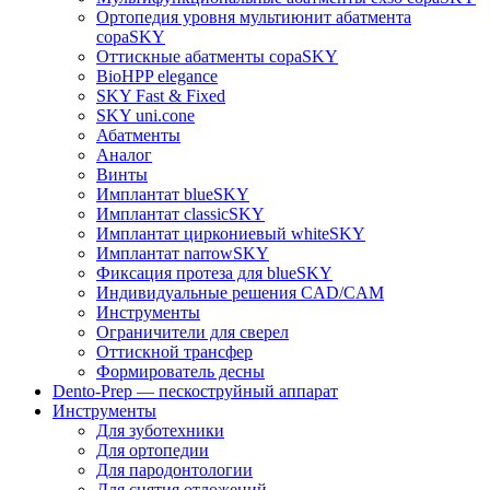
Ортопедия уровня мультиюнит абатмента
copaSKY
Оттискные абатменты copaSKY
BioHPP elegance
SKY Fast & Fixed
SKY uni.cone
Абатменты
Аналог
Винты
Имплантат blueSKY
Имплантат classicSKY
Имплантат циркониевый whiteSKY
Имплантат narrowSKY
Фиксация протеза для blueSKY
Индивидуальные решения CAD/CAM
Инструменты
Ограничители для сверел
Оттискной трансфер
Формирователь десны
Dento-Prep — пескоструйный аппарат
Инструменты
Для зуботехники
Для ортопедии
Для пародонтологии
Для снятия отложений