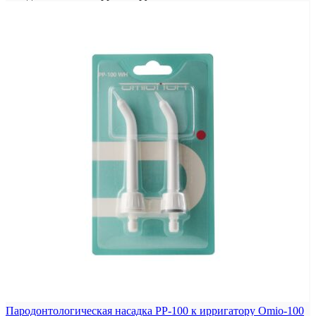
Пародонтологическая насадка PP-100 к ирригатору Omio-100