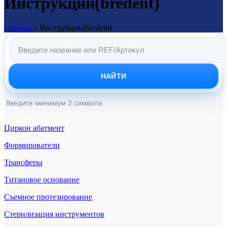
Инструкции(bredent)
Главная
»
Инструкции(bredent)
НАЙТИ
Введите минимум 2 символа
Циркон абатмент
Формирователи
Трансферы
Титановое основание
Съемное протезирование
Стерилизация инструментов