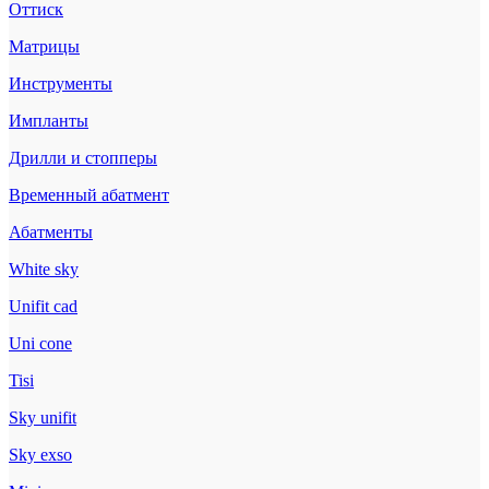
Оттиск
Матрицы
Инструменты
Импланты
Дрилли и стопперы
Временный абатмент
Абатменты
White sky
Unifit cad
Uni cone
Tisi
Sky unifit
Sky exso