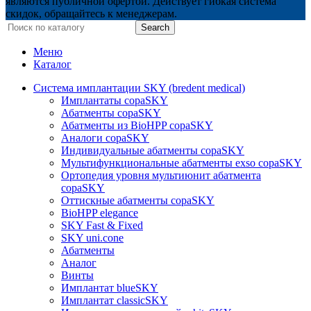
являются публичной офертой. Действует гибкая система
скидок, обращайтесь к менеджерам.
Search
Меню
Каталог
Система имплантации SKY (bredent medical)
Имплантаты copaSKY
Абатменты copaSKY
Абатменты из BioHPP copaSKY
Аналоги copaSKY
Индивидуальные абатменты copaSKY
Мультифункциональные абатменты exso copaSKY
Ортопедия уровня мультиюнит абатмента
copaSKY
Оттискные абатменты copaSKY
BioHPP elegance
SKY Fast & Fixed
SKY uni.cone
Абатменты
Аналог
Винты
Имплантат blueSKY
Имплантат classicSKY