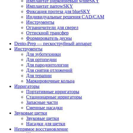
Имплантат циркониевый whiteSKY
Имплантат narrowSKY
Фиксация протеза для blueSKY
Индивидуальные решения CAD/CAM
Инструменты
Ограничители для сверел
Оттискной трансфер
Формирователь десны
Dento-Prep — пескоструйный аппарат
Инструменты
Для зуботехники
Для ортопедии
Для пародонтологии
Для снятия отложений
Для терапии
Маркировочные кольца
Ирригаторы
Портативные ирригаторы
Стационарные ирригаторы
Запасные части
Сменные насадки
Звуковые щетки
Звуковые щетки
Насадки для щетки
Непрямое восстановление