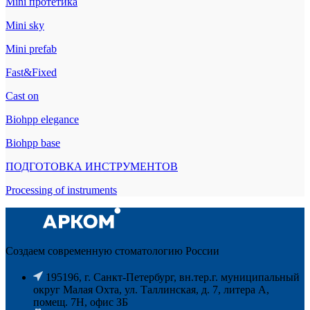
Mini протетика
Mini sky
Mini prefab
Fast&Fixed
Cast on
Biohpp elegance
Biohpp base
ПОДГОТОВКА ИНСТРУМЕНТОВ
Processing of instruments
Создаем современную стоматологию России
195196, г. Санкт-Петербург, вн.тер.г. муниципальный
округ Малая Охта, ул. Таллинская, д. 7, литера А,
помещ. 7Н, офис ЗБ